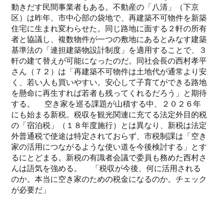
動きだす民間事業者もある。不動産の「八清」（下京
区）は昨年、市中心部の袋地で、再建築不可物件を新築
住宅に生まれ変わらせた。同じ路地に面する２軒の所有
者と協議し、複数物件が一つの敷地にあるとみなす建築
基準法の「連担建築物設計制度」を適用することで、３
軒の建て替えが可能になったのだ。同社会長の西村孝平
さん（７２）は「再建築不可物件は土地代が通常より安
く、若い人も買いやすい。安心して子育てができる路地
を懸命に再生すれば若者も残ってくれるだろう」と期待
する。 空き家を巡る課題が山積する中、２０２６年
にも始まる新税。税収を観光関連に充てる法定外目的税
の「宿泊税」（１８年度施行）とは異なり、新税は法定
外普通税で使途は特定されておらず、市税制課は「空き
家の活用につながるような使い道を今後検討する」とす
るにとどまる。新税の有識者会議で委員も務めた西村さ
んは語気を強める。 「税収が今後、何に活用される
のか。本当に空き家のための税金になるのか。チェック
が必要だ」