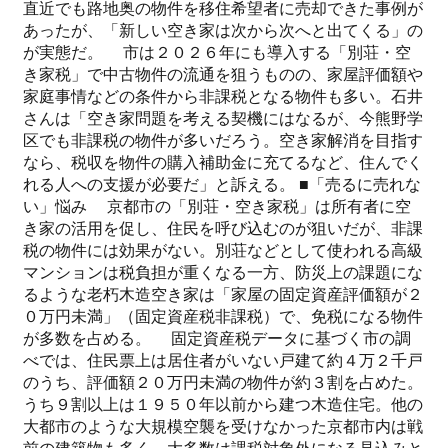
直近でも路地奥の物件を移住希望者に売却できた事例が
あったが、「新しい空き家は次から次へと出てくる」の
が実態だ。 市は２０２６年にも導入する「別荘・空
き家税」で中古物件の流通を狙うものの、家屋評価額や
家庭事情などの条件から非課税となる物件も多い。石井
さんは「空き家問題を考える契機にはなるが、今熊野学
区でも非課税の物件が多いだろう。空き家解消を目指す
なら、税収を物件の購入補助金に充てるなど、住んでく
れる人への支援が必要だ」と訴える。 ■「売るに売れな
い」悩み 京都市の「別荘・空き家税」は所有者に空
き家の活用を促し、住民を呼び込むのが狙いだが、非課
税の物件には効果がない。別荘などとして使われる高級
マンションは税負担が重くなる一方、防災上の課題にな
るような老朽木造空き家は「家屋の固定資産評価額が２
０万円未満」（固定資産税非課税）で、免税になる物件
が多数を占める。 固定資産税データに基づく市の調
べでは、住民票上は居住者がいない戸建て約４万２千戸
のうち、評価額２０万円未満の物件が約３割を占めた。
うち９割以上は１９５０年以前から建つ木造住宅。他の
大都市のような大規模空襲を受けなかった京都市内は戦