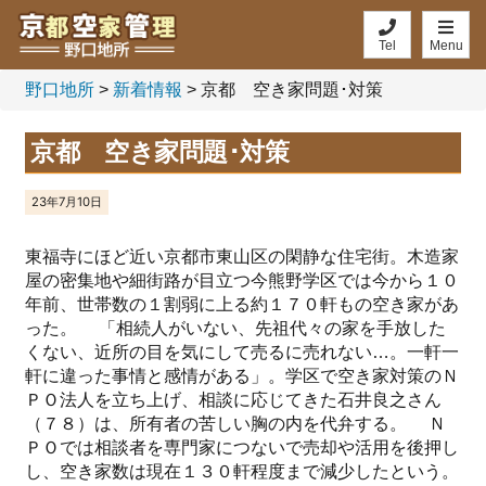
Tel
Menu
野口地所
>
新着情報
>
京都 空き家問題･対策
京都 空き家問題･対策
23年7月10日
東福寺にほど近い京都市東山区の閑静な住宅街。木造家
屋の密集地や細街路が目立つ今熊野学区では今から１０
年前、世帯数の１割弱に上る約１７０軒もの空き家があ
った。 「相続人がいない、先祖代々の家を手放した
くない、近所の目を気にして売るに売れない…。一軒一
軒に違った事情と感情がある」。学区で空き家対策のＮ
ＰＯ法人を立ち上げ、相談に応じてきた石井良之さん
（７８）は、所有者の苦しい胸の内を代弁する。 Ｎ
ＰＯでは相談者を専門家につないで売却や活用を後押し
し、空き家数は現在１３０軒程度まで減少したという。