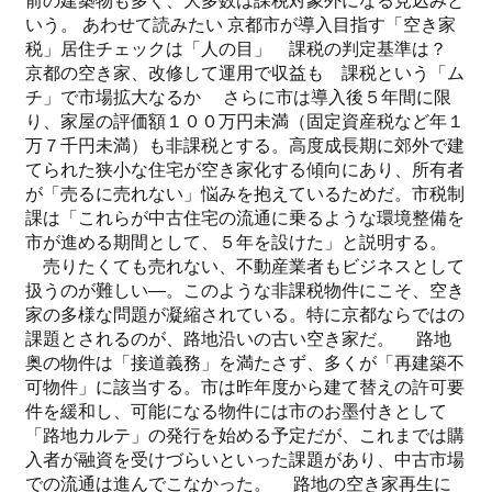
前の建築物も多く、大多数は課税対象外になる見込みと
いう。 あわせて読みたい 京都市が導入目指す「空き家
税」居住チェックは「人の目」 課税の判定基準は？
京都の空き家、改修して運用で収益も 課税という「ム
チ」で市場拡大なるか さらに市は導入後５年間に限
り、家屋の評価額１００万円未満（固定資産税など年１
万７千円未満）も非課税とする。高度成長期に郊外で建
てられた狭小な住宅が空き家化する傾向にあり、所有者
が「売るに売れない」悩みを抱えているためだ。市税制
課は「これらが中古住宅の流通に乗るような環境整備を
市が進める期間として、５年を設けた」と説明する。
売りたくても売れない、不動産業者もビジネスとして
扱うのが難しい―。このような非課税物件にこそ、空き
家の多様な問題が凝縮されている。特に京都ならではの
課題とされるのが、路地沿いの古い空き家だ。 路地
奥の物件は「接道義務」を満たさず、多くが「再建築不
可物件」に該当する。市は昨年度から建て替えの許可要
件を緩和し、可能になる物件には市のお墨付きとして
「路地カルテ」の発行を始める予定だが、これまでは購
入者が融資を受けづらいといった課題があり、中古市場
での流通は進んでこなかった。 路地の空き家再生に