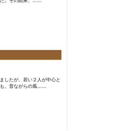
た。その結果、……
ましたが、若い２人が中心と
も、昔ながらの風……